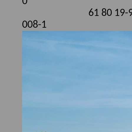
0
Im Zug hingen6
61 80 19-
008-1