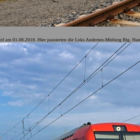
fzf am 01.08.2018. Hier passierten die Loks Anderten-Misburg Rtg. Ha