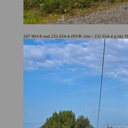
247 903-8 und 232 654-4 (NVR:
232 654-4
) T
9280 1
D
-DB