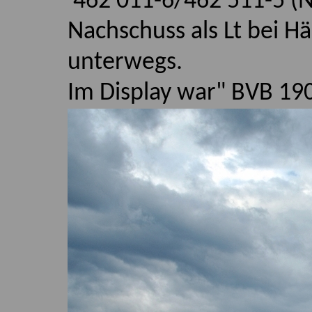
462 011-6/462 511-5 (
Nachschuss als Lt bei H
unterwegs.
Im Display war" BVB 190