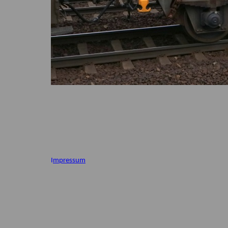
I
mpressum