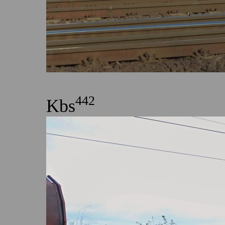
442
Kbs