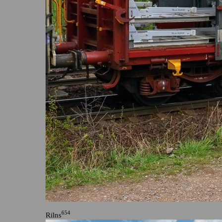
654
Rilns