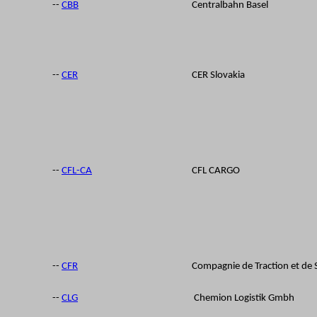
--
CBB
Centralbahn Basel
--
CER
CER Slovakia
--
CFL-CA
CFL CARGO
--
CFR
Compagnie de Traction et de S
--
CLG
Chemion Logistik Gmbh