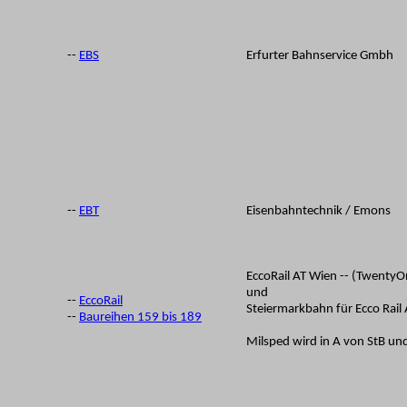
--
EBS
Erfurter Bahnservice Gmbh
--
EBT
Eisenbahntechnik / Emons
EccoRail AT Wien -- (TwentyO
und
--
EccoRail
Steiermarkbahn für Ecco Rail 
--
Baureihen 159 bis 189
Milsped wird in A von StB und