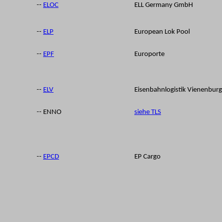
--
ELOC
ELL Germany GmbH
--
ELP
European Lok Pool
--
EPF
Europorte
--
ELV
Eisenbahnlogistik Vienenburg
-- ENNO
siehe TLS
--
EPCD
EP Cargo