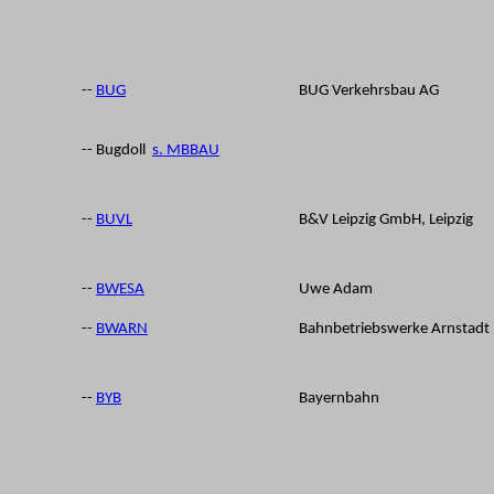
--
BUG
BUG Verkehrsbau AG
-- Bugdoll
s. MBBAU
-
--
BUVL
B&V Leipzig GmbH, Leipzig
--
BWESA
Uwe Adam
--
BWARN
Bahnbetriebswerke Arnstadt 
--
BYB
Bayernbahn