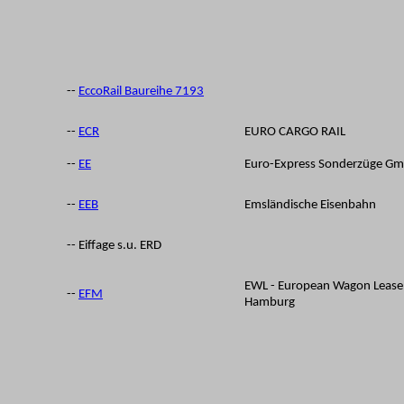
--
EccoRail Baureihe 7193
--
ECR
EURO CARGO RAIL
--
EE
Euro-Express Sonderzüge Gm
--
EEB
Emsländische Eisenbahn
-- Eiffage s.u. ERD
EWL - European Wagon Lease
--
EFM
Hamburg