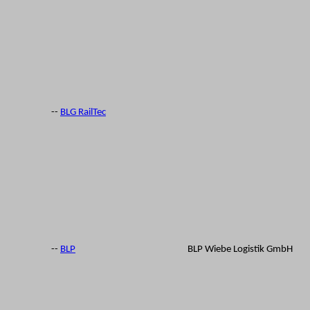
--
BLG RailTec
--
BLP
BLP Wiebe Logistik GmbH