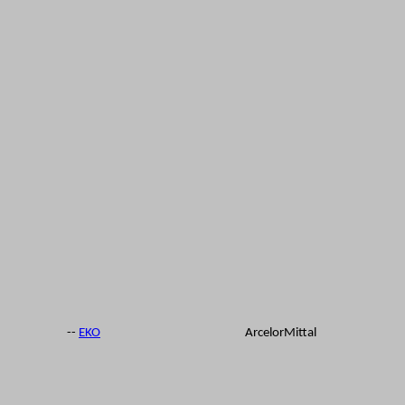
--
EKO
ArcelorMittal