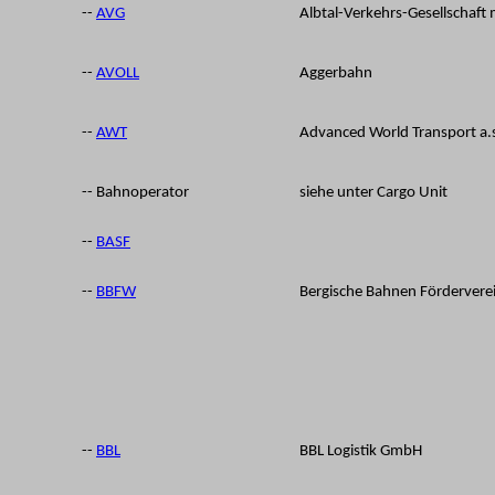
--
AVG
Albtal-Verkehrs-Gesellschaft
--
AVOLL
Aggerbahn
--
AWT
Advanced World Transport a.s
-- Bahnoperator
siehe unter Cargo Unit
--
BASF
--
BBFW
Bergische Bahnen Förderver
--
BBL
BBL Logistik GmbH