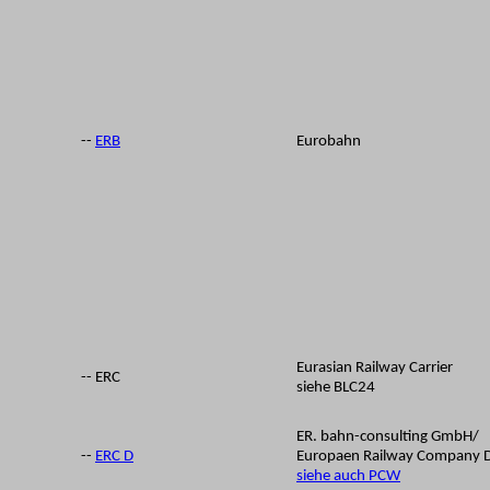
--
ERB
Eurobahn
Eurasian Railway Carrier
-- ERC
siehe BLC24
ER. bahn-consulting GmbH
/
--
ERC D
Europaen Railway Company 
siehe auch PCW