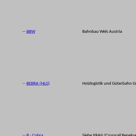
--
BBW
Bahnbau Wels Austria
--
BEBRA (HLG)
Holzlogistik und Güterbahn 
--
B - Cobra
Siehe XRAIL/Crossrail Benelu