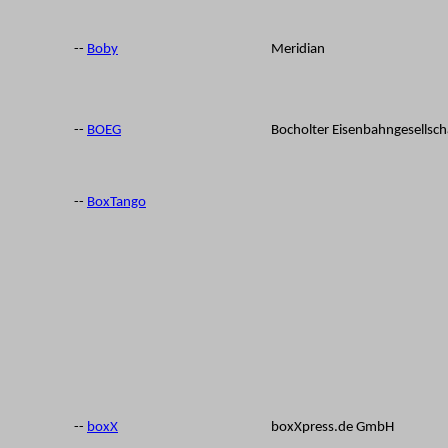
--
Boby
Meridian
--
BOEG
Bocholter Eisenbahngesellsch
--
BoxTango
--
boxX
boxXpress.de GmbH