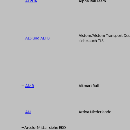
--
ALPHA
Alpha Rail Team
Alstom/
Alstom Transport De
--
ALS und ALHB
siehe auch TLS
--
AMR
AltmarkRail
--
AN
Arriva Niederlande
--ArcelorMittal siehe EKO