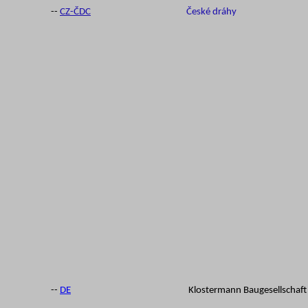
--
CZ-
ČDC
České dráhy
--
DE
Klostermann Baugesellschaft