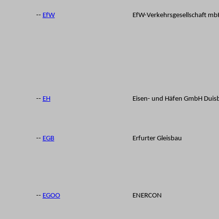
--
EfW
EfW-Verkehrsgesellschaft mb
--
EH
Eisen- und Häfen GmbH Duis
--
EGB
Erfurter Gleisbau
--
EGOO
ENERCON