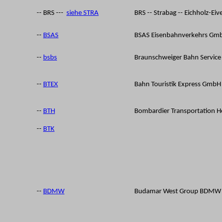
-- BRS ---
siehe
STRA
BRS -- Strabag -- Eichholz-Eive
--
BSAS
BSAS Eisenbahnverkehr
s
Gm
--
bsbs
Braunschweiger Bahn Servic
--
BTEX
Bahn Touristik Express GmbH
--
BTH
Bombardier Transportation H
--
BTK
--
BDMW
Budamar West Group BDMW