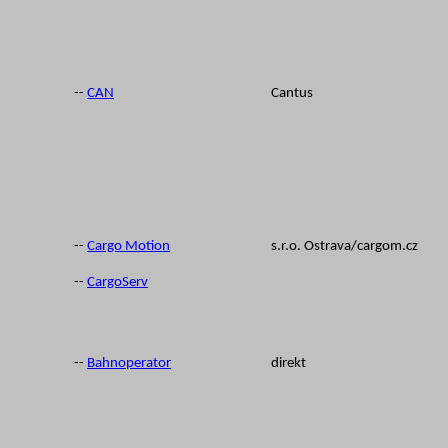
--
CAN
Cantus
--
Cargo Motion
s.r.o. Ostrava/cargom.cz
--
CargoServ
--
Bahnoperator
direkt