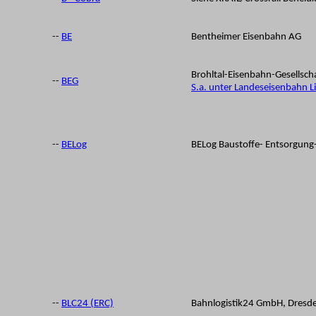
--
BE
Bentheimer Eisenbahn AG
Brohltal-Eisenbahn-Gesellsch
--
BEG
S.a. unter Landeseisenbahn L
--
BELog
BELog Baustoffe- Entsorgung
--
BLC24 (ERC)
Bahnlogistik24 GmbH, Dresd