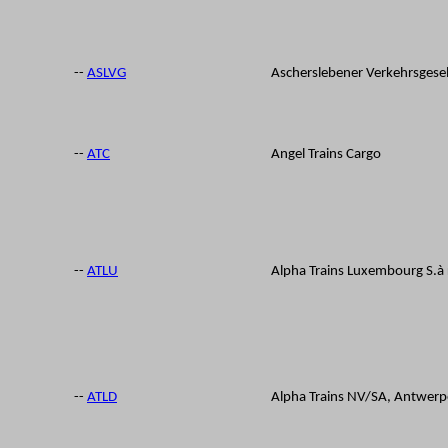
--
ASLVG
Ascherslebener Verkehrsgese
--
ATC
Angel Trains Cargo
--
ATLU
Alpha Trains Luxembourg S.à 
--
ATLD
Alpha Trains NV/SA, Antwerp