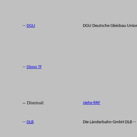
--
DGU
DGU Deutsche Gleisbau Uni
--
Dispo Tf
-- Distrirail
siehe RRF
--
DLB
Die Länderbahn GmbH DLB -- 