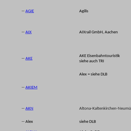
--
AGIE
Agilis
--
AIX
AIXrail GmbH, Aachen
AKE Eisenbahntouristik
--
AKE
siehe auch TRI
Alex = siehe DLB
--
AKIEM
--
AKN
A
ltona-
K
altenkirchen-
N
eumü
-- Alex
siehe DLB