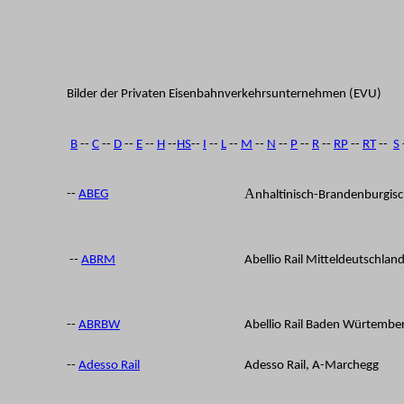
Bilder der Privaten
Eisenbahnverkehrsunternehmen (EVU)
B
--
C
--
D
--
E
--
H
--
HS
--
I
--
L
--
M
--
N
--
P
--
R
--
RP
--
RT
--
S
A
--
ABEG
nhaltinisch-Brandenburgisc
--
ABRM
Abellio Rail Mitteldeutschlan
--
ABRBW
Abellio Rail Baden Würtembe
--
Adesso Rail
Adesso Rail, A-Marchegg